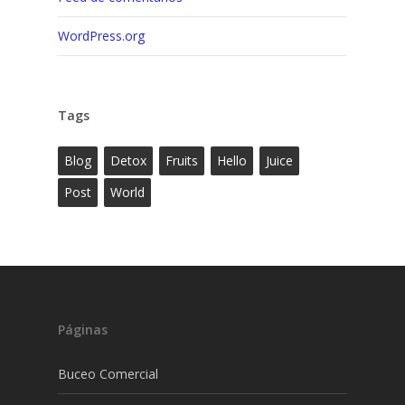
WordPress.org
Tags
Blog
Detox
Fruits
Hello
Juice
Post
World
Páginas
Buceo Comercial