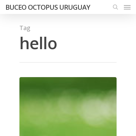
Men
Skip
BUCEO OCTOPUS URUGUAY
to
search
main
Tag
content
hello