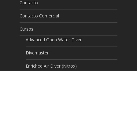
Contacto
Contacto Comercial
Cursos
Advanced Open Water Diver
Divemaster
Enriched Air Diver (Nitrox)
Open Water Diver
Primeros Auxilios
Rescue Diver
Expediciones
INICIO