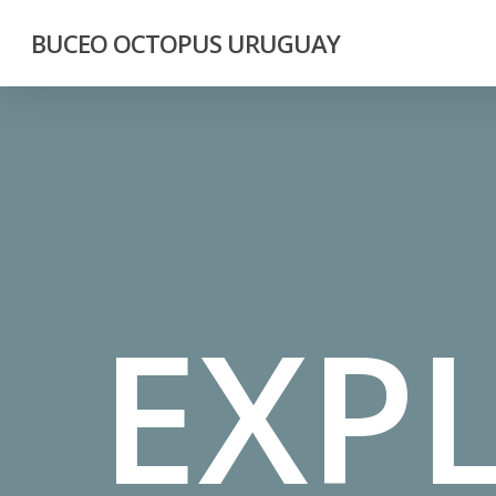
Skip
BUCEO OCTOPUS URUGUAY
to
main
content
EXP