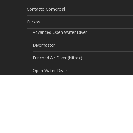
Contacto Comercial
Cursos
Advanced Open Water Diver
Divemaster
Enriched Air Diver (Nitrox)
Open Water Diver
Primeros Auxilios
Rescue Diver
Expediciones
INICIO