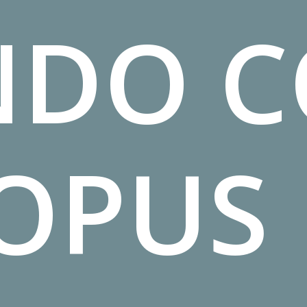
NDO
C
OPUS