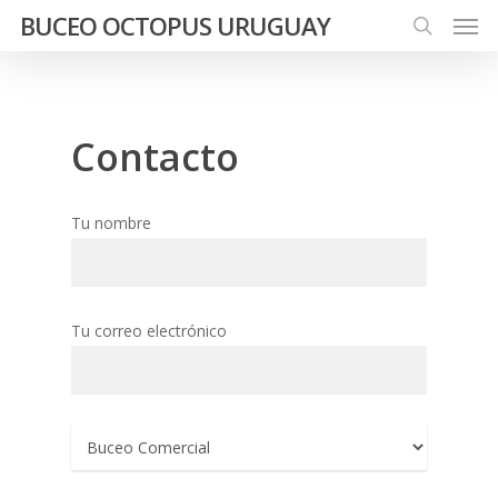
Men
Skip
BUCEO OCTOPUS URUGUAY
to
search
main
content
Contacto
Tu nombre
Tu correo electrónico