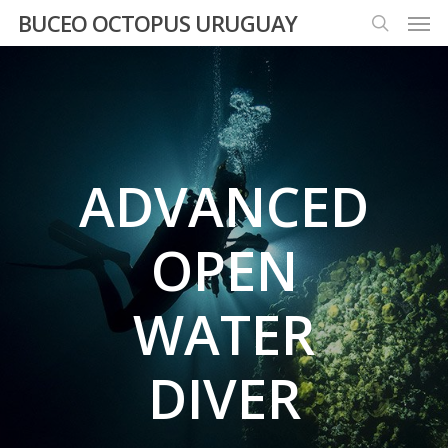
Men
Skip
BUCEO OCTOPUS URUGUAY
to
search
main
content
ADVANCED
OPEN
WATER
DIVER