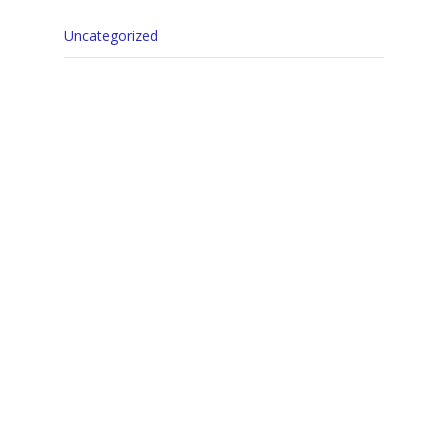
Uncategorized
https://www.instagram.com/buceo.octopus/?
hl=es
Acceder
Feed de entradas
Feed de comentarios
WordPress.org
Tags