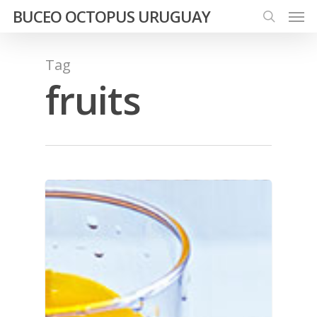
Men
Skip
BUCEO OCTOPUS URUGUAY
to
search
main
Tag
content
fruits