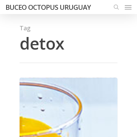
Men
Skip
BUCEO OCTOPUS URUGUAY
to
search
main
Tag
content
detox