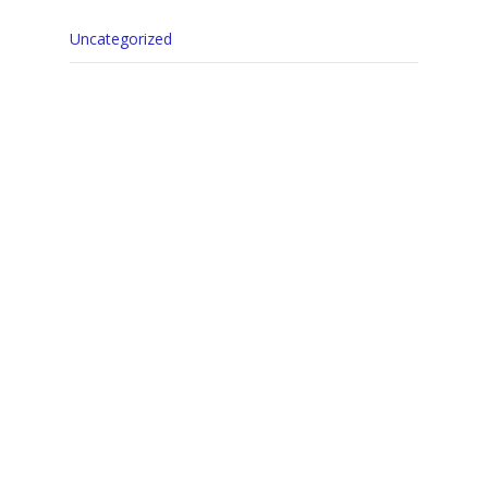
Uncategorized
https://www.instagram.com/buceo.octopus/?
hl=es
Acceder
Feed de entradas
Feed de comentarios
WordPress.org
Tags